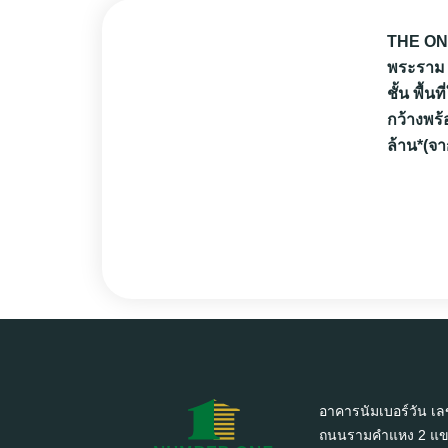
THE ONE
พระราม 
ชั้น พื้น
กว้างพร้
ล้าน*(จา
อาคารนัมเบอร์วัน เล
ถนนรามคำแหง 2 แขว