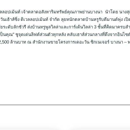
่ง ดิเวลลอปเม้นท์ เจ้าตลาดอสังหาริมทรัพย์คุณภาพย่านบางนา นำโดย น
ันเฮ้าส์ซิ่ง ดิเวลลอปเม้นท์ จํากัด ลุยหนักตลาดบ้านหรูรับดีมานด์พุ่ง
ับลักชัวรี ส่งบ้านหรูพูลวิลล่าและการ์เด้นวิลล่า 3 ชั้นที่คิดมาคร
 ชูจุดเด่นลิฟต์ส่วนตัวทุกหลัง คลับเฮาส์ส่วนกลางที่ดึงจากอินไซต์ขอ
่า 2,500 ล้านบาท ณ สำนักงานขายโครงการเดอะวัน ซิกเนเจอร์ บางนา – 