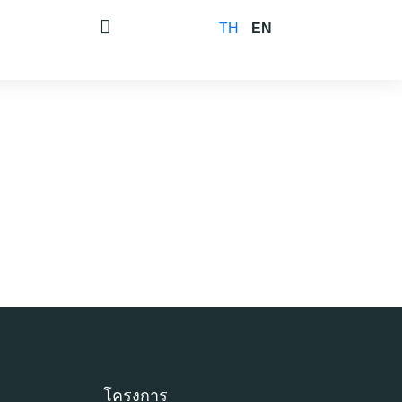
TH
EN
โครงการ