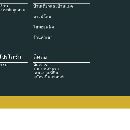
ร์วัน
บ้านเดี่ยวและบ้านแฝด
รองข้อมูลส่วน
ทาวน์โฮม
โฮมออฟฟิศ
ร้านค้าเช่า
ปรโมชั่น
ติดต่อ
กรรม
ติดต่อเรา
ร่วมงานกับเรา
เสนอขายที่ดิน
สมัครเป็นเอเจนท์
.