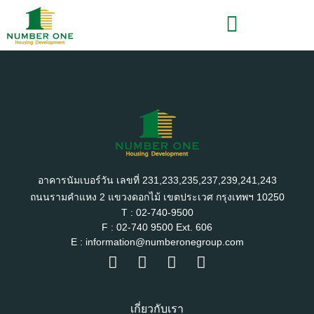
นัมเบอร์วันพลาซ่า
อาคารนัมเบอร์วัน เลขที่ 231,233,235,237,239,241,243
ถนนรามคำแหง 2 แขวงดอกไม้ เขตประเวศ กรุงเทพฯ 10250
T : 02-740-9500
F : 02-740 9500 Ext. 606
E : information@numberonegroup.com
เกี่ยวกับเรา