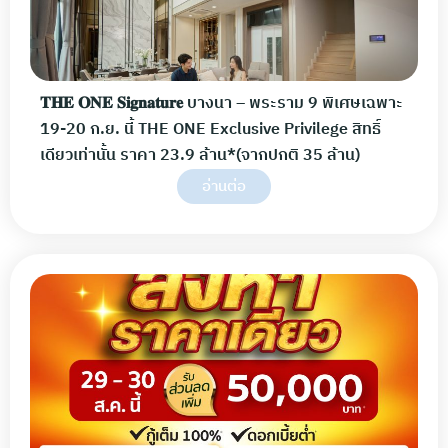
𝐓𝐇𝐄 𝐎𝐍𝐄 𝐒𝐢𝐠𝐧𝐚𝐭𝐮𝐫𝐞 บางนา – พระราม 9 พิเศษเฉพาะ
19-20 ก.ย. นี้ THE ONE Exclusive Privilege สิทธิ์
เดียวเท่านั้น ราคา 23.9 ล้าน*(จากปกติ 35 ล้าน)
อ่านต่อ