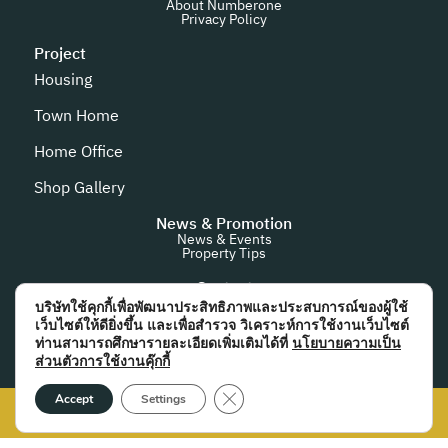
About Numberone
Privacy Policy
Project
Housing
Town Home
Home Office
Shop Gallery
News & Promotion
News & Events
Property Tips
Contact
Contact us
บริษัทใช้คุกกี้เพื่อพัฒนาประสิทธิภาพและประสบการณ์ของผู้ใช้
Work with us
เว็บไซต์ให้ดียิ่งขึ้น และเพื่อสำรวจ วิเคราะห์การใช้งานเว็บไซต์
Sell the Land
ท่านสามารถศึกษารายละเอียดเพิ่มเติมได้ที่
นโยบายความเป็น
Apply for Agent
ส่วนตัวการใช้งานคุ๊กกี้
Close GDPR Cookie Banner
Accept
Settings
Copyright © 2024 Number One Housing All rights Reserved.