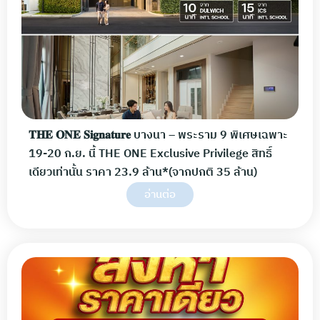
𝐓𝐇𝐄 𝐎𝐍𝐄 𝐒𝐢𝐠𝐧𝐚𝐭𝐮𝐫𝐞 บางนา – พระราม 9 พิเศษเฉพาะ
19-20 ก.ย. นี้ THE ONE Exclusive Privilege สิทธิ์
เดียวเท่านั้น ราคา 23.9 ล้าน*(จากปกติ 35 ล้าน)
อ่านต่อ