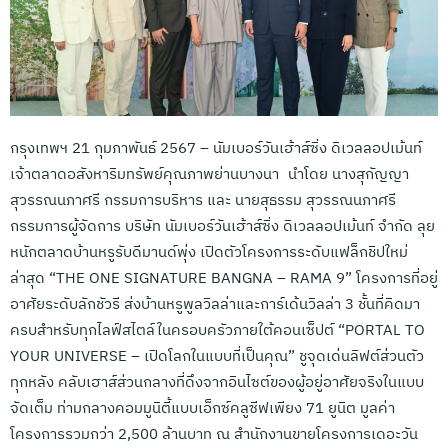
กรุงเทพฯ 21 กุมภาพันธ์ 2567 – นัมเบอร์วันเฮ้าส์ซิ่ง ดิเวลลอปเม้นท์
เจ้าตลาดอสังหาริมทรัพย์คุณภาพย่านบางนา นำโดย นางสุกัญญา
สุวรรณนภาศรี กรรมการบริหาร และ นายสุธรรม สุวรรณนภาศรี
กรรมการผู้จัดการ บริษัท นัมเบอร์วันเฮ้าส์ซิ่ง ดิเวลลอปเม้นท์ จํากัด ลุย
หนักตลาดบ้านหรูรับดีมานด์พุ่ง เปิดตัวโครงการระดับแฟล็กชิปใหม่
ล่าสุด “THE ONE SIGNATURE BANGNA – RAMA 9” โครงการที่อยู่
อาศัยระดับลักชัวรี ส่งบ้านหรูพูลวิลล่าและการ์เด้นวิลล่า 3 ชั้นที่คิดมา
ครบสำหรับทุกไลฟ์สไตล์ในครอบครัวภายใต้คอนเซ็ปต์ “PORTAL TO
YOUR UNIVERSE – เปิดโลกในแบบที่เป็นคุณ” ชูจุดเด่นลิฟต์ส่วนตัว
ทุกหลัง คลับเฮาส์ส่วนกลางที่ดึงจากอินไซต์ของผู้อยู่อาศัยจริงในแบบ
จัดเต็ม ท่ามกลางคอมมูนิตี้แบบเอ็กซ์คลูซีฟเพียง 71 ยูนิต มูลค่า
โครงการรวมกว่า 2,500 ล้านบาท ณ สำนักงานขายโครงการเดอะวัน