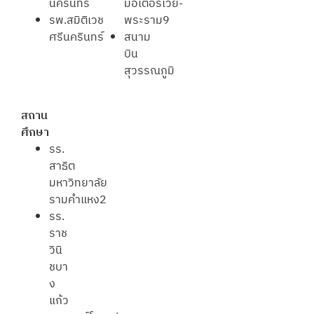
นครินทร์
มอเตอร์เวย์-
รพ.สมิติเวช
พระราม9
ศรีนครินทร์
สนาม
บิน
สุวรรณภูมิ
สถาน
ศึกษา
รร.
สาธิต
มหาวิทยาลัย
รามคำแหง2
รร.
ราช
วินิ
ชบา
ง
แก้ว