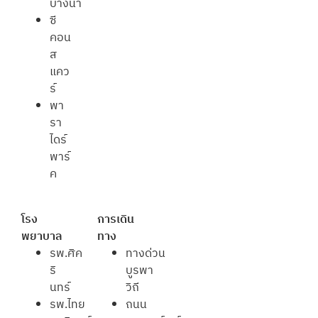
บางนา
ซี
คอน
ส
แคว
ร์
พา
รา
ไดร์
พาร์
ค
โรง
การเดิน
พยาบาล
ทาง
รพ.ศิค
ทางด่วน
ริ
บูรพา
นทร์
วิถี
รพ.ไทย
ถนน