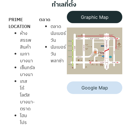
ทำเลที่ตั้ง
Graphic Map
PRIME
ตลาด
LOCATION
ตลาด
ห้าง
นัมเบอร์
สรรพ
วัน
สินค้า
นัมเบอร์
เมกา
วัน
บางนา
พลาซ่า
เซ็นทรัล
บางนา
เทส
โก้
Google Map
โลตัส
บางนา-
ตราด
โฮม
โปร